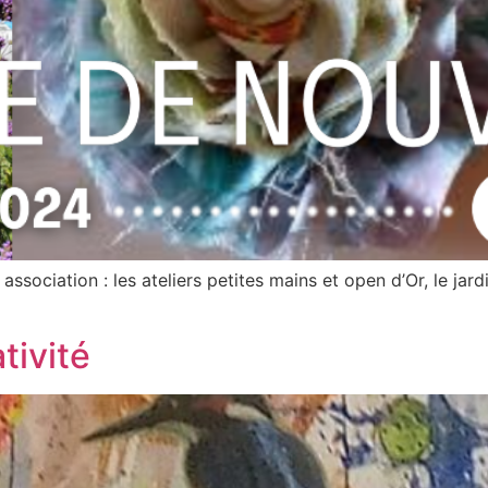
association : les ateliers petites mains et open d’Or, le jar
tivité