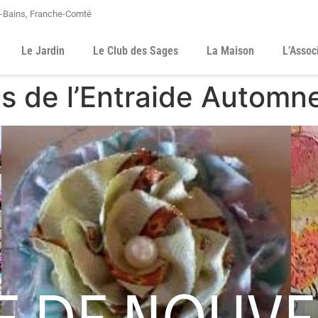
s-Bains, Franche-Comté
Le Jardin
Le Club des Sages
La Maison
L’Assoc
es de l’Entraide Autom