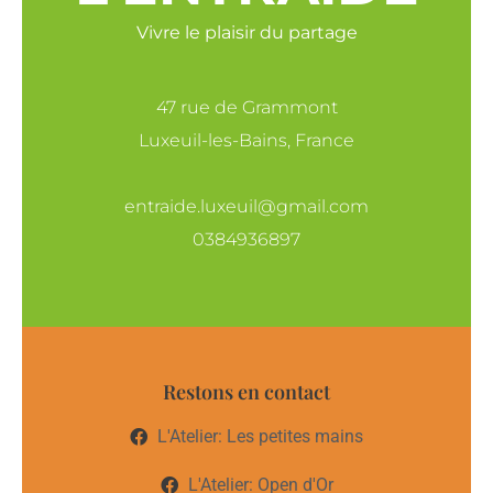
Vivre le plaisir du partage
47 rue de Grammont
Luxeuil-les-Bains, France
entraide.luxeuil@gmail.com
0384936897
Restons en contact
L'Atelier: Les petites mains
L'Atelier: Open d'Or