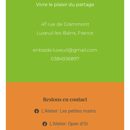
Vivre le plaisir du partage
47 rue de Grammont
Luxeuil-les-Bains, France
entraide.luxeuil@gmail.com
0384936897
Restons en contact
L'Atelier: Les petites mains
L'Atelier: Open d'Or