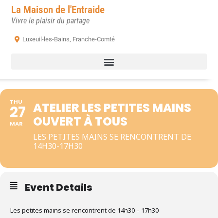
La Maison de l'Entraide
Vivre le plaisir du partage
Luxeuil-les-Bains, Franche-Comté
THU
ATELIER LES PETITES MAINS
27
OUVERT À TOUS
MAR
LES PETITES MAINS SE RENCONTRENT DE
14H30-17H30
Event Details
Les petites mains se rencontrent de 14h30 – 17h30