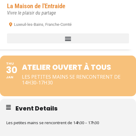
La Maison de l'Entraide
Vivre le plaisir du partage
Luxeuil-les-Bains, Franche-Comté
THU
ATELIER OUVERT À TOUS
30
LES PETITES MAINS SE RENCONTRENT DE
JAN
14H30-17H30
Event Details
Les petites mains se rencontrent de 14h30 – 17h30