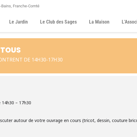
s-Bains, Franche-Comté
Le Jardin
Le Club des Sages
La Maison
L’Assoc
 TOUS
CONTRENT DE 14H30-17H30
e 14h30 – 17h30
discuter autour de votre ouvrage en cours (tricot, dessin, couture bri