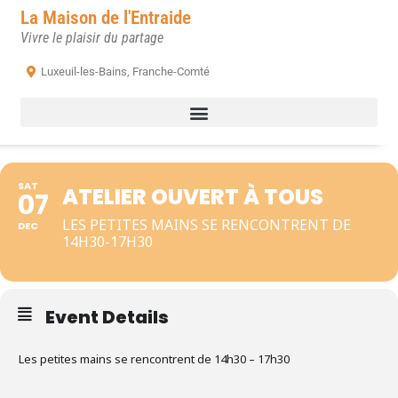
La Maison de l'Entraide
Vivre le plaisir du partage
Luxeuil-les-Bains, Franche-Comté
SAT
ATELIER OUVERT À TOUS
07
LES PETITES MAINS SE RENCONTRENT DE
DEC
14H30-17H30
Event Details
Les petites mains se rencontrent de 14h30 – 17h30