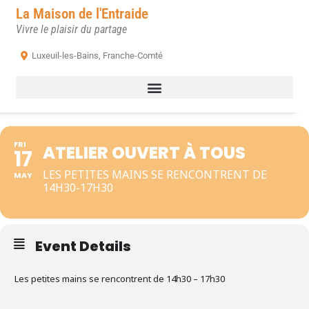
La Maison de l'Entraide
Vivre le plaisir du partage
Luxeuil-les-Bains, Franche-Comté
FRI
ATELIER OUVERT À TOUS
17
LES PETITES MAINS SE RENCONTRENT DE
MAY
14H30-17H30
Event Details
Les petites mains se rencontrent de 14h30 – 17h30