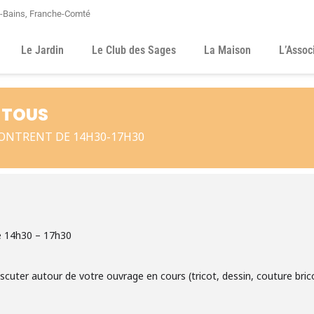
s-Bains, Franche-Comté
Le Jardin
Le Club des Sages
La Maison
L’Assoc
 TOUS
CONTRENT DE 14H30-17H30
e 14h30 – 17h30
discuter autour de votre ouvrage en cours (tricot, dessin, couture bri