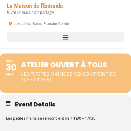
La Maison de l'Entraide
Vivre le plaisir du partage
Luxeuil-les-Bains, Franche-Comté
SAT
ATELIER OUVERT À TOUS
30
LES PETITES MAINS SE RENCONTRENT DE
MAR
14H30-17H30
Event Details
Les petites mains se rencontrent de 14h30 – 17h30