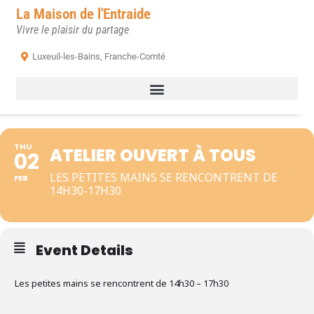
La Maison de l'Entraide
Vivre le plaisir du partage
Luxeuil-les-Bains, Franche-Comté
THU
ATELIER OUVERT À TOUS
02
LES PETITES MAINS SE RENCONTRENT DE
FEB
14H30-17H30
Event Details
Les petites mains se rencontrent de 14h30 – 17h30