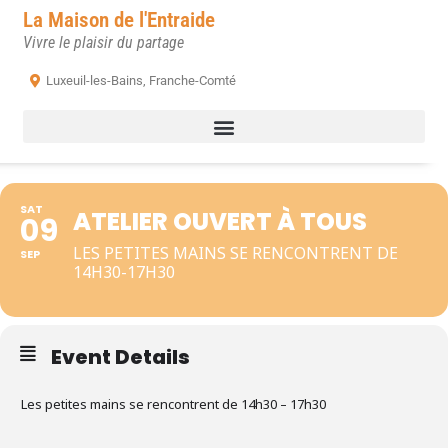
La Maison de l'Entraide
Vivre le plaisir du partage
Luxeuil-les-Bains, Franche-Comté
SAT
ATELIER OUVERT À TOUS
09
LES PETITES MAINS SE RENCONTRENT DE
SEP
14H30-17H30
Event Details
Les petites mains se rencontrent de 14h30 – 17h30