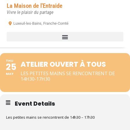
La Maison de l'Entraide
Vivre le plaisir du partage
Luxeuil-les-Bains, Franche-Comté
THU
ATELIER OUVERT À TOUS
25
LES PETITES MAINS SE RENCONTRENT DE
MAY
14H30-17H30
Event Details
Les petites mains se rencontrent de 14h30 – 17h30