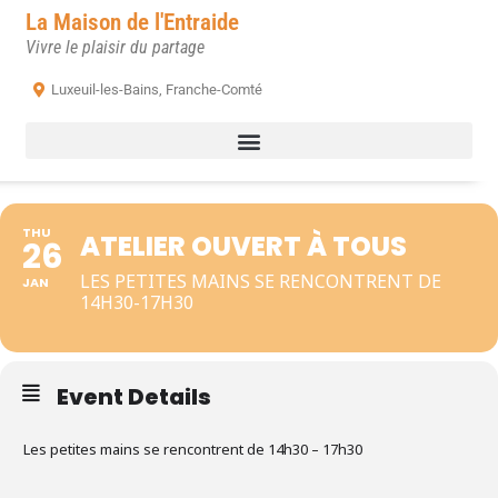
La Maison de l'Entraide
Vivre le plaisir du partage
Luxeuil-les-Bains, Franche-Comté
THU
ATELIER OUVERT À TOUS
26
LES PETITES MAINS SE RENCONTRENT DE
JAN
14H30-17H30
Event Details
Les petites mains se rencontrent de 14h30 – 17h30