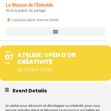
La Maison de l'Entraide
Vivre le plaisir du partage
Luxeuil-les-Bains, Franche-Comté
SAT
ATELIER: OPEN D'OR
07
CRÉATIVITÉ
FEB
DE 15H30 À 17H30
Event Details
Un atelier pour découvrir et développer sa créativité, pour vous
amuser, prendre plaisir et découvrir ce processus qui habite en