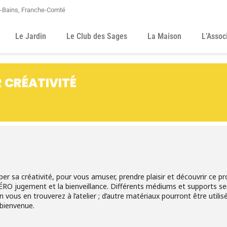
s-Bains, Franche-Comté
Le Jardin
Le Club des Sages
La Maison
L’Assoc
R CRÉATIVITÉ
per sa créativité, pour vous amuser, prendre plaisir et découvrir ce p
O jugement et la bienveillance. Différents médiums et supports sero
in vous en trouverez à l’atelier ; d’autre matériaux pourront être utilisés
 bienvenue.