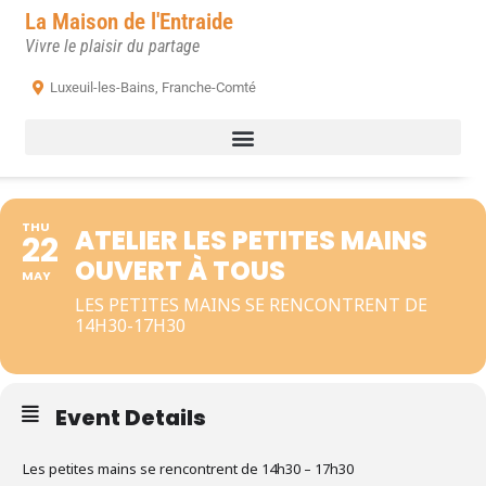
La Maison de l'Entraide
Vivre le plaisir du partage
Luxeuil-les-Bains, Franche-Comté
THU
ATELIER LES PETITES MAINS
22
OUVERT À TOUS
MAY
LES PETITES MAINS SE RENCONTRENT DE
14H30-17H30
Event Details
Les petites mains se rencontrent de 14h30 – 17h30