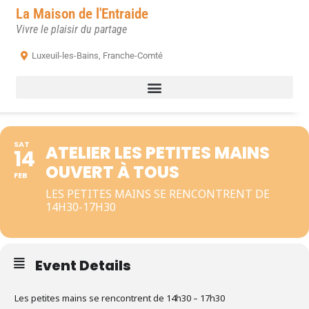
La Maison de l'Entraide
Vivre le plaisir du partage
Luxeuil-les-Bains, Franche-Comté
SAT
ATELIER LES PETITES MAINS
14
OUVERT À TOUS
FEB
LES PETITES MAINS SE RENCONTRENT DE
14H30-17H30
Event Details
Les petites mains se rencontrent de 14h30 – 17h30