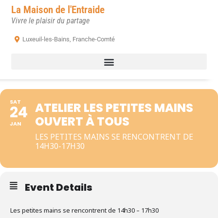
La Maison de l'Entraide
Vivre le plaisir du partage
Luxeuil-les-Bains, Franche-Comté
SAT
ATELIER LES PETITES MAINS
24
OUVERT À TOUS
JAN
LES PETITES MAINS SE RENCONTRENT DE
14H30-17H30
Event Details
Les petites mains se rencontrent de 14h30 – 17h30