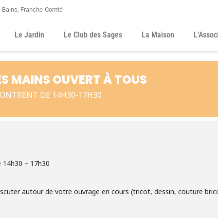
s-Bains, Franche-Comté
Le Jardin
Le Club des Sages
La Maison
L’Assoc
TES MAINS OUVERT À TOUS
CONTRENT DE 14H30-17H30
e 14h30 – 17h30
discuter autour de votre ouvrage en cours (tricot, dessin, couture bri