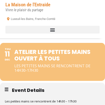
La Maison de l'Entraide
Vivre le plaisir du partage
Luxeuil-les-Bains, Franche-Comté
THU
ATELIER LES PETITES MAINS
11
OUVERT À TOUS
DEC
LES PETITES MAINS SE RENCONTRENT DE
14H30-17H30
Event Details
Les petites mains se rencontrent de 14h30 – 17h30