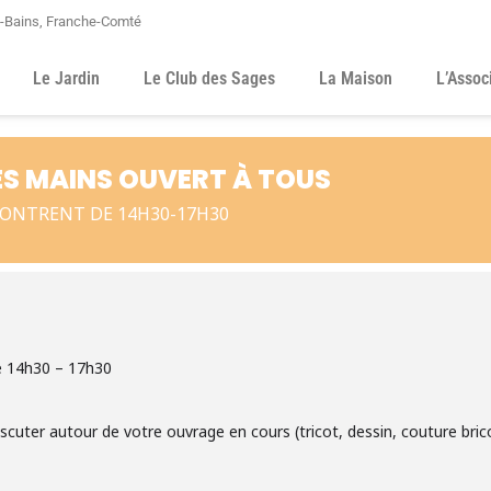
s-Bains, Franche-Comté
Le Jardin
Le Club des Sages
La Maison
L’Assoc
TES MAINS OUVERT À TOUS
CONTRENT DE 14H30-17H30
e 14h30 – 17h30
discuter autour de votre ouvrage en cours (tricot, dessin, couture bri