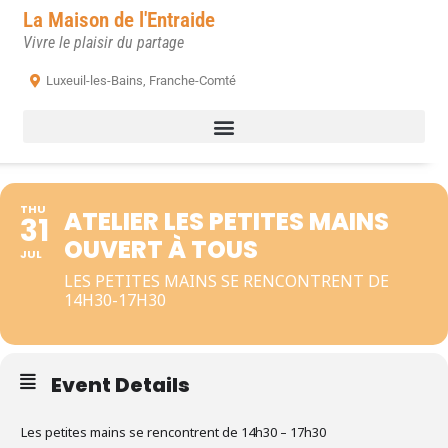
La Maison de l'Entraide
Vivre le plaisir du partage
Luxeuil-les-Bains, Franche-Comté
THU
ATELIER LES PETITES MAINS
31
OUVERT À TOUS
JUL
LES PETITES MAINS SE RENCONTRENT DE
14H30-17H30
Event Details
Les petites mains se rencontrent de 14h30 – 17h30