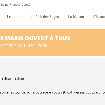
s-Bains, Franche-Comté
Le Jardin
Le Club des Sages
La Maison
L’Assoc
TES MAINS OUVERT À TOUS
ONTRENT DE 14H30-17H30
e 14h30 – 17h30
discuter autour de votre ouvrage en cours (tricot, dessin, couture bri