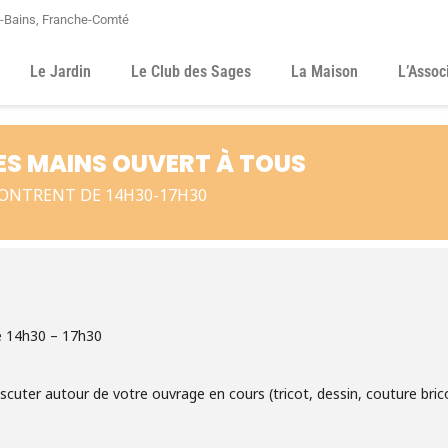
s-Bains, Franche-Comté
Le Jardin
Le Club des Sages
La Maison
L’Assoc
TES MAINS OUVERT À TOUS
CONTRENT DE 14H30-17H30
e 14h30 – 17h30
discuter autour de votre ouvrage en cours (tricot, dessin, couture bri